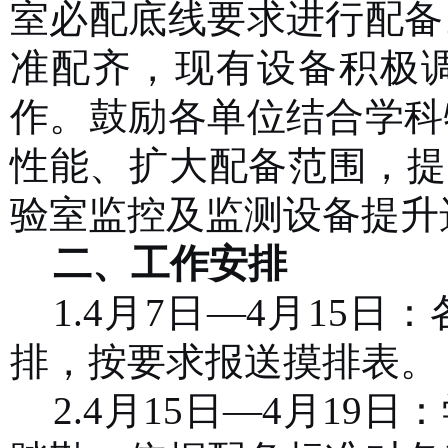
室必配底线要求
进行配备
准配齐，
现有设备积极
作
。鼓励各单位结合学科
性能、扩大配备范围
，提
验室监控
及
监测
设备
提升
二、工作安排
1.
4月
7
日
—4月1
5
日
：
排，按要求报送摸排表
。
2.4月15日—4月1