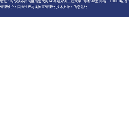
地址：哈尔滨市南岗区南通大街145号哈尔滨工程大学1号楼518室 邮编：150001电话：0451-82
管理维护：国有资产与实验室管理处 技术支持：信息化处