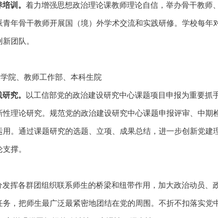
养培训。
着力增强思想政治理论课教师理论自信，举办骨干教师
派青年骨干教师开展国（境）外学术交流和实践研修。学校每年
创新团队。
义学院、教师工作部、本科生院
践研究。
以工信部党的政治建设研究中心
课题
项目申报为重要抓
新
性理论
研究
。规范党的政治建设研究中心课题申报评审、中期
运用。通过
课题研究的
选题、立项、
成果
总结，进一步创新
党建
论支撑
。
分发挥各群团组织联系师生的桥梁和纽带作用，加大政治动员、
任务，把师生最广泛最紧密地团结在党的周围。不折不扣落实党