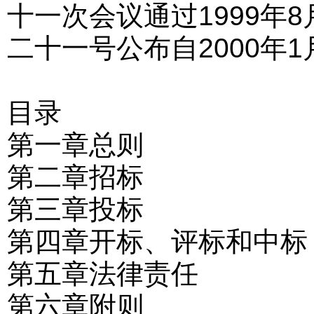
十一次会议通过
1999
年
8
二十一号公布
自
2000
年
1
目
录
第一章
总
则
第二章
招
标
第三章
投
标
第四章
开标、评标和中标
第五章
法律责任
第六章
附
则